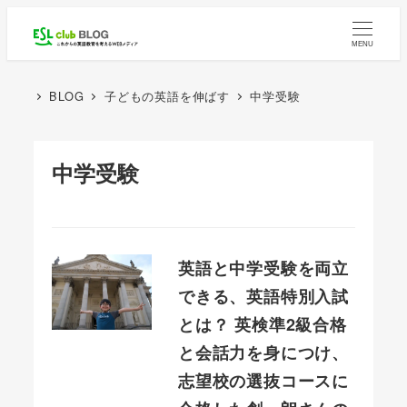
メ
イ
MENU
ン
コ
BLOG
子どもの英語を伸ばす
中学受験
ン
テ
中学受験
ン
ツ
へ
移
英語と中学受験を両立
動
できる、英語特別入試
とは？ 英検準2級合格
と会話力を身につけ、
志望校の選抜コースに