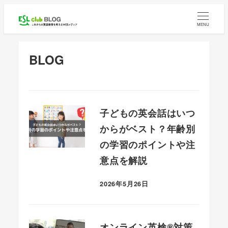
メ
イ
MENU
ン
コ
BLOG
ン
テ
ン
ツ
子どもの英会話はいつ
へ
からがベスト？年齢別
移
の学習のポイントや注
動
意点を解説
2026年5月26日
投稿日
オンライン英検®対策