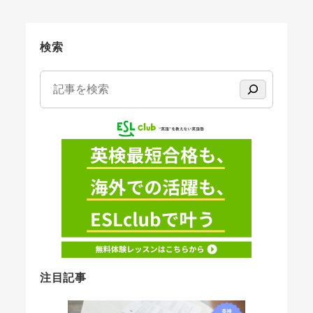
の
ペ
ー
検索
ジ
検索
送
り
注目記事