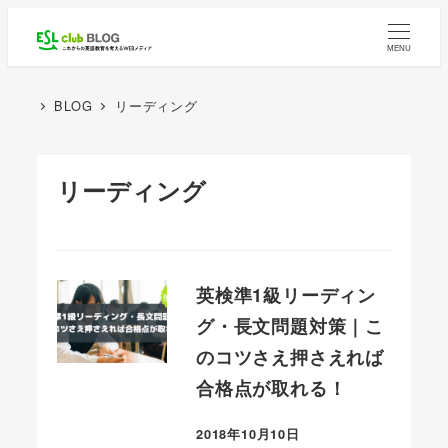
メ
イ
MENU
ン
コ
BLOG
リーディング
ン
テ
リーディング
ン
ツ
へ
移
英検準1級リーディン
動
グ・長文問題対策｜こ
のコツさえ押さえれば
合格点が取れる！
2018年10月10日
投稿日