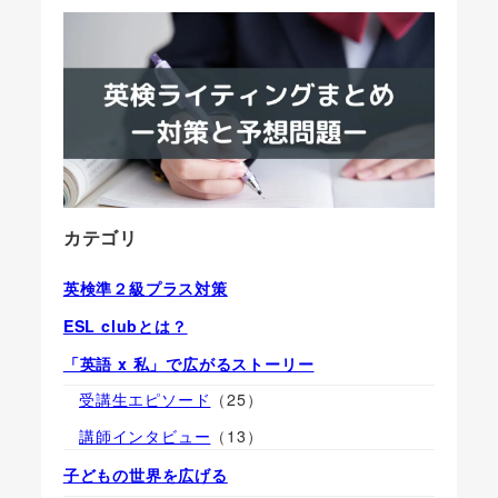
カテゴリ
英検準２級プラス対策
ESL clubとは？
「英語 x 私」で広がるストーリー
受講生エピソード
（25）
講師インタビュー
（13）
子どもの世界を広げる