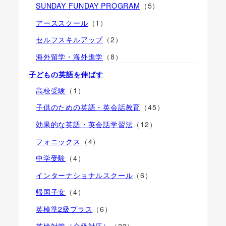
SUNDAY FUNDAY PROGRAM
（5）
アーススクール
（1）
セルフスキルアップ
（2）
海外留学・海外進学
（8）
子どもの英語を伸ばす
高校受験
（1）
子供のための英語・英会話教育
（45）
効果的な英語・英会話学習法
（12）
フォニックス
（4）
中学受験
（4）
インターナショナルスクール
（6）
帰国子女
（4）
英検準2級プラス
（6）
英検対策（全級対応）
（23）